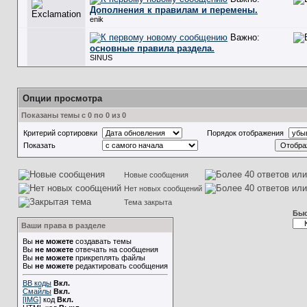
Дополнения к правилам и перемены.
enik
Важно:
основные правила раздела.
SINUS
Опции просмотра
Показаны темы с 0 по 0 из 0
Критерий сортировки
Порядок отображения
Показать
Новые сообщения
Нет новых сообщений
Тема закрыта
Быс
Ваши права в разделе
Вы
не можете
создавать темы
Вы
не можете
отвечать на сообщения
Вы
не можете
прикреплять файлы
Вы
не можете
редактировать сообщения
BB коды
Вкл.
Смайлы
Вкл.
[IMG]
код
Вкл.