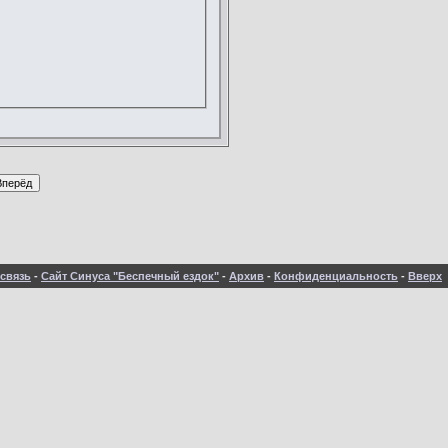
связь
-
Сайт Синуса "Беспечный ездок"
-
Архив
-
Конфиденциальность
-
Вверх