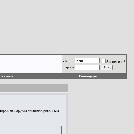
Имя
Запомнить?
Пароль
ователи
Календарь
атора или к другим привилегированным