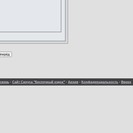
связь
-
Сайт Синуса "Беспечный ездок"
-
Архив
-
Конфиденциальность
-
Вверх