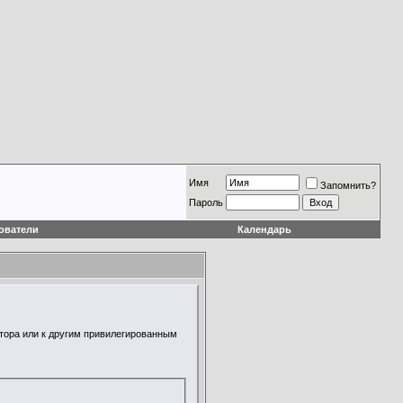
Имя
Запомнить?
Пароль
ователи
Календарь
атора или к другим привилегированным