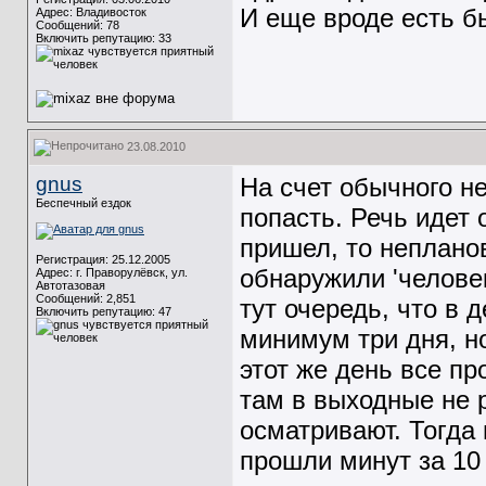
И еще вроде есть б
Адрес: Владивосток
Сообщений: 78
Включить репутацию:
33
23.08.2010
gnus
На счет обычного не
Беспечный ездок
попасть. Речь идет 
пришел, то неплано
Регистрация: 25.12.2005
обнаружили 'человек
Адрес: г. Праворулёвск, ул.
Автотазовая
Сообщений: 2,851
тут очередь, что в 
Включить репутацию:
47
минимум три дня, но
этот же день все п
там в выходные не 
осматривают. Тогда
прошли минут за 10 