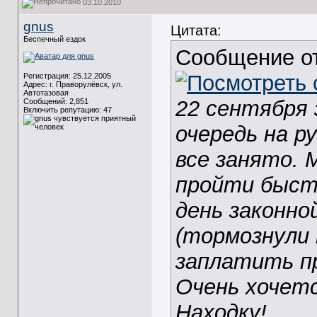
03.10.2010
gnus
Цитата:
Беспечный ездок
Сообщение о
Регистрация: 25.12.2005
Адрес: г. Праворулёвск, ул.
Автотазовая
22 сентября 
Сообщений: 2,851
Включить репутацию:
47
очередь на р
все занято. 
пройти быст
день законно
(тормознули 
заплатить п
Очень хочетс
Находку!