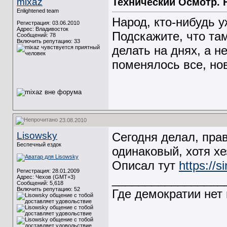
mixaz
Технический Осмотр.
Enlightened team
Народ, кто-нибудь 
Регистрация: 03.06.2010
Адрес: Владивосток
Подскажите, что там
Сообщений: 78
Включить репутацию:
33
делать на днях, а н
поменялось все, нов
23.08.2010
Lisowsky
Сегодня делал, пра
Беспечный ездок
одинаковый, хотя хе
Описал тут
https://
Регистрация: 28.01.2009
_________________
Адрес: Чехов (GMT+3)
Сообщений: 5,618
Включить репутацию:
52
Где демократии нет 