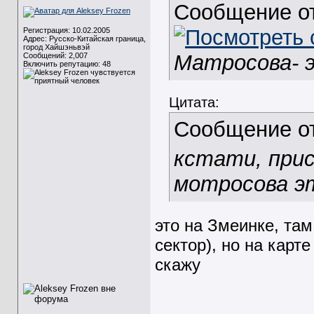
Сообщение о
Регистрация: 10.02.2005
Адрес: Русско-Китайская граница,
город Хайшэньвэй
Матросова- 
Сообщений: 2,007
Включить репутацию:
48
Цитата:
Сообщение о
кстати, прис
мотросова э
это на Змеинке, та
сектор), но на карте
скажу