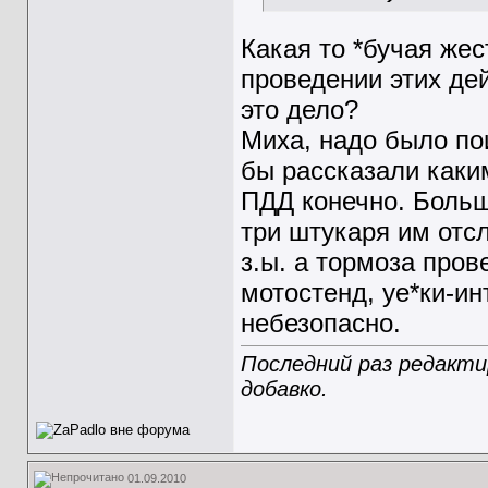
Какая то *бучая жес
проведении этих де
это дело?
Миха, надо было пои
бы рассказали каки
ПДД конечно. Больш
три штукаря им отс
з.ы. а тормоза пров
мотостенд, уе*ки-ин
небезопасно.
Последний раз редактир
добавко.
01.09.2010