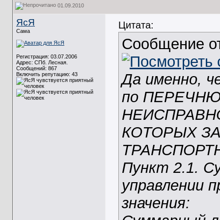
01.09.2010
ЯсЯ
Цитата:
Сама
Сообщение о
Регистрация: 03.07.2006
Адрес: СПб. Лесная.
Сообщений: 867
Да именно, ч
Включить репутацию:
43
по ПЕРЕЧН
НЕИСПРАВНО
КОТОРЫХ З
ТРАНСПОРТ
Пункт 2.1. 
управлении 
значения: