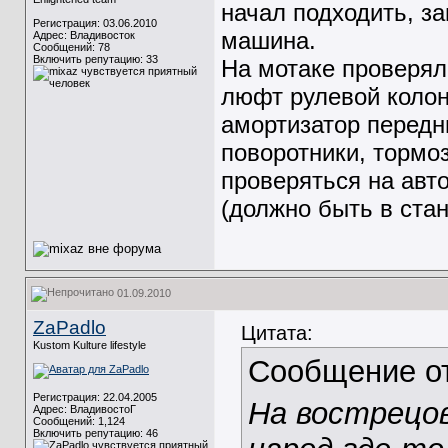
начал подходить, за
Регистрация: 03.06.2010
машина.
Адрес: Владивосток
Сообщений: 78
Включить репутацию:
33
На мотаке проверял
люфт рулевой колонк
амортизатор передни
поворотники, тормоз
проверяться на авт
(должно быть в стан
01.09.2010
ZaPadlo
Цитата:
Kustom Kulture lifestyle
Сообщение о
Регистрация: 22.04.2005
На вострецов
Адрес: ВладивостоГ
Сообщений: 1,124
Включить репутацию:
46