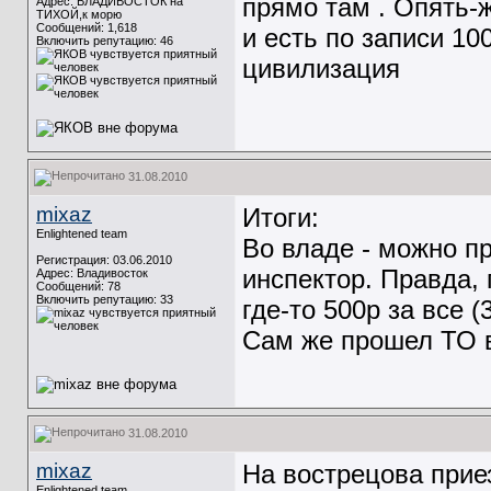
прямо там . Опять-ж
Адрес: ВЛАДИВОСТОК на
ТИХОЙ,к морю
Сообщений: 1,618
и есть по записи 10
Включить репутацию:
46
цивилизация
31.08.2010
mixaz
Итоги:
Enlightened team
Во владе - можно п
Регистрация: 03.06.2010
инспектор. Правда, 
Адрес: Владивосток
Сообщений: 78
Включить репутацию:
33
где-то 500р за все 
Сам же прошел ТО в
31.08.2010
mixaz
На вострецова приез
Enlightened team