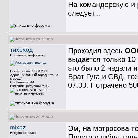
На командорскую и 
следует...
23.08.2010
тихоход
Проходил здесь
ОО
Новичок мотофорума
выдается только 10
это было 2 недели н
Регистрация: 12.08.2009
Брат Гуга и СВД, то
Адрес: "Славный город, что на
море..."
Сообщений: 44
07.00. Потрачено 50
Включить репутацию:
35
24.08.2010
mixaz
Эм, на мотросова т
Enlightened team
Просто у гибдд толь