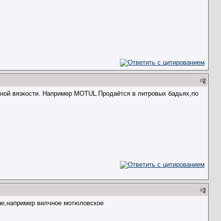
#
2
ной вязкости. Например MOTUL.Продаётся в литровых бадьях,по
#
3
чше,например вилчное мотюловское