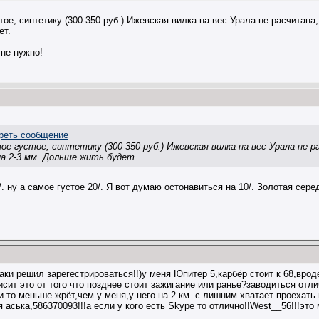
тое, синтетику (300-350 руб.) Ижевская вилка на вес Урала не расчитан
ет.
не нужно!
ое густое, синтетику (300-350 руб.) Ижевская вилка на вес Урала не 
на 2-3 мм. Дольше жить будет.
 ну а самое густое 20/. Я вот думаю остонавиться на 10/. Золотая серед
аки решил зарегестрироваться!!)у меня Юпитер 5,карбёр стоит к 68,вроде
сит это от того что позднее стоит зажигание или ранье?заводиться отли
о и то меньше жрёт,чем у меня,у него на 2 км..с лишним хватает проехать
 аська,586370093!!!а если у кого есть Skype то отлично!!West__56!!!это 