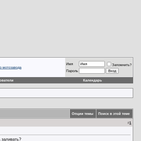
Имя
Запомнить?
о мотозавода
Пароль
ователи
Календарь
Опции темы
Поиск в этой теме
#
1
а заливать?