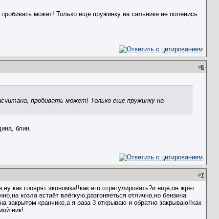
а, пробивать может! Только еще пружинку на сальнике не поленись
#
6
расчитана, пробивать может! Только еще пружинку на
ина, блин.
#
7
,ну как гооврят экономка!!как его отрегулировать?и ещё,он жрёт
чно,на козла встаёт влёгкую,разгоняеться отлично,но бензина
 на закрытом кранчике,а я раза 3 открываю и обратно закрываю!!как
мой ник!