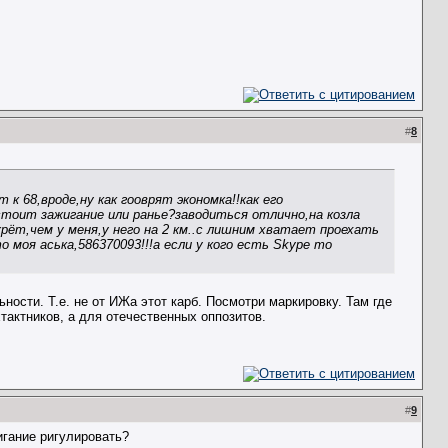
#
8
 68,вроде,ну как гооврят экономка!!как его
тоит зажигание или ранье?заводиться отлично,на козла
жрёт,чем у меня,у него на 2 км..с лишним хватает проехать
 моя аська,586370093!!!а если у кого есть Skype то
ности. Т.е. не от ИЖа этот карб. Посмотри маркировку. Там где
хтактников, а для отечественных оппозитов.
#
9
жигание ригулировать?