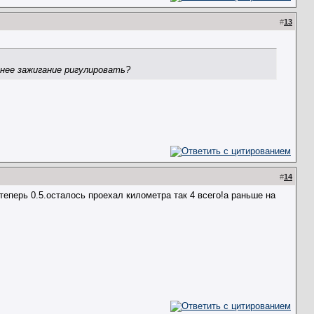
#
13
анее зажигание ригулировать?
#
14
теперь 0.5.осталось проехал километра так 4 всего!а раньше на