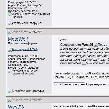
Регистрация: 19.05.2010
Адрес: Россия,Оренбург,56
Сообщений: 12
Включить репутацию:
33
19.05.2010
MotoWolf
Цитата:
Проспект мото-форума
Сообщение от
West56
Всем привет!я тут новенький!н
отрегулировать?и ещё,он жрёт
встаёт влёгкую,разгоняеться о
Регистрация: 08.01.2008
Адрес: Россия. Свердловская
на закрытом кранчике,а я раза
область. Екатеринбург.
отлично!!West__56!!!это мой ни
Сообщений: 159
Включить репутацию:
38
Кто ж тебе сказал что 68 карбы экон
набито К68, еще должен быть индекс 
__________________
Если Закон попирает Справедливость
19.05.2010
West56
там кроме к 68 ничего нет!!!я знаю 