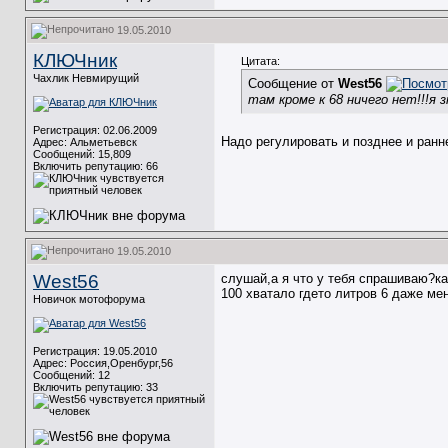
19.05.2010
КЛЮЧник
Цитата:
Чахлик Невмирущий
Сообщение от
West56
там кроме к 68 ничего нет!!!я
Регистрация: 02.06.2009
Надо регулировать и позднее и ран
Адрес: Альметьевск
Сообщений: 15,809
Включить репутацию:
66
19.05.2010
West56
слушай,а я что у тебя спрашиваю?ка
100 хватало гдето литров 6 даже ме
Новичок мотофорума
Регистрация: 19.05.2010
Адрес: Россия,Оренбург,56
Сообщений: 12
Включить репутацию:
33