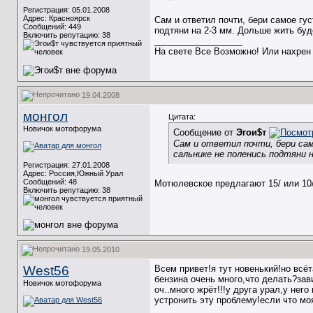
Регистрация: 05.01.2008
Адрес: Красноярск
Сам и ответил почти, бери самое гус
Сообщений: 449
подтяни на 2-3 мм. Дольше жить буд
Включить репутацию:
38
__________________
На свете Все Возможно! Или нахрен 
19.04.2008
монгол
Цитата:
Новичок мотофорума
Сообщение от
Эгои$т
Сам и ответил почти, бери сам
сальнике не поленись подтяни 
Регистрация: 27.01.2008
Адрес: Россия,Южный Урал
Сообщений: 48
Мотюлевское предлагают 15/ или 10/.
Включить репутацию:
38
19.05.2010
West56
Всем привет!я тут новенький!но всёт
бензина очень много,что делать?зави
Новичок мотофорума
оч..много жрёт!!!у друга урал,у нег
устронить эту проблему!если что моя