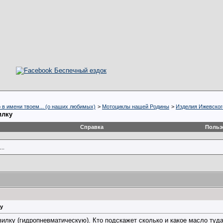
о в имени твоем... (о наших любимых)
>
Мотоциклы нашей Родины
>
Изделия Ижевског
илку
Справка
Польз
..
у
илку (гидропневматическую). Кто подскажет сколько и какое масло туд