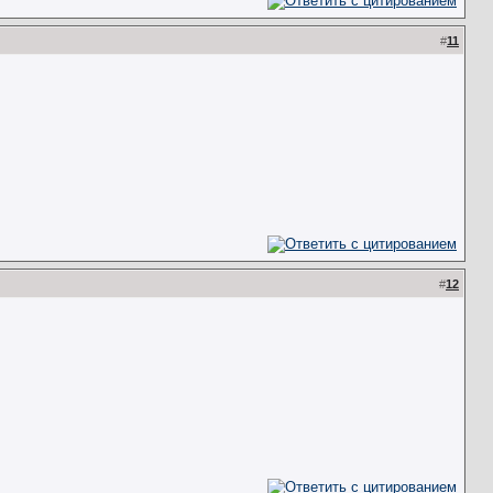
#
11
#
12