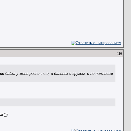
#
10
 байка у меня различные, и дальняк с грузом, и по пампасам
и )))