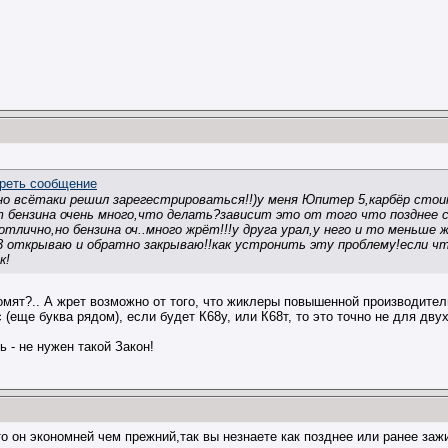
о всётаки решил зарегестрироваться!!)у меня Юпитер 5,карбёр стоит к
 бензина очень много,что делать?зависит это от того что позднее с
тлично,но бензина оч..много жрёт!!!у друга урал,у него и то меньше 
 3 открываю и обратно закрываю!!как устронить эту проблему!если что
к!
омят?.. А жрет возможно от того, что жиклеры повышенной производитель
(еще буква рядом), если будет К68у, или К68т, то это точно не для дву
 - не нужен такой Закон!
что он экономней чем прежний,так вы незнаете как позднее или ранее за