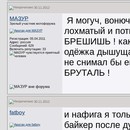
30.11.2012
МАЗУР
Я могуч, вонюч
Зрелый участник мотофорума
лохматый и по
БРЕШИШЬ ! как
Регистрация: 05.04.2011
Адрес: россия
Сообщений: 629
одёжка дышущая
Включить репутацию:
33
не снимал бы ег
БРУТАЛЬ !
30.11.2012
fatboy
и нафига я толь
.
байкер после д