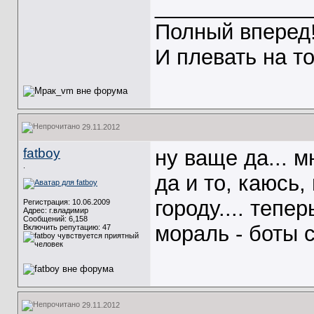
_____________
Полный вперед
И плевать на т
29.11.2012
fatboy
ну ваще да... 
.
да и то, каюсь,
городу.... тепер
Регистрация: 10.06.2009
Адрес: г.владимир
Сообщений: 6,158
мораль - боты 
Включить репутацию:
47
29.11.2012