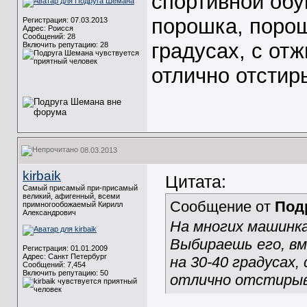
спортивной обу
порошка, порош
Регистрация: 07.03.2013
Адрес: Роисся
Сообщений: 28
градусах, с от
Включить репутацию:
28
отлично отстир
08.03.2013
kirbaik
Цитата:
Самый присамый при-присамый
великий, афигенный, всеми
Сообщение от
Под
примногообожаемый Кирилл
Александрович
На многих машинка
Выбираешь его, в
Регистрация: 01.01.2009
Адрес: Санкт Петербург
на 30-40 градусах,
Сообщений: 7,454
Включить репутацию:
50
отлично отстиры