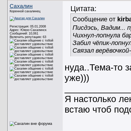
Сахалин
Цитата:
Коренной сахалинец
Сообщение от
kirb
Писдэсь, Вадим... п
Регистрация: 05.01.2008
Адрес: Южно-Сахалинск
Сообщений: 10,061
Чихнул-лопнула ба
Включить репутацию:
63
Забил чёпик-лопнул
Связал верёвочкой-
нуда..Тема-то з
уже)))
_____________
Я настолько ле
встаю чтоб под