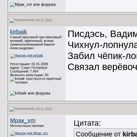
29.11.2012
kirbaik
Писдэсь, Вадим.
Самый присамый при-присамый
великий, афигенный, всеми
Чихнул-лопнула
примногообожаемый Кирилл
Александрович
Забил чёпик-ло
Связал верёвочк
Регистрация: 01.01.2009
Адрес: Санкт Петербург
Сообщений: 7,454
Включить репутацию:
50
29.11.2012
Мрак_vm
Цитата:
Мотопутешественник
Сообщение от
kirb