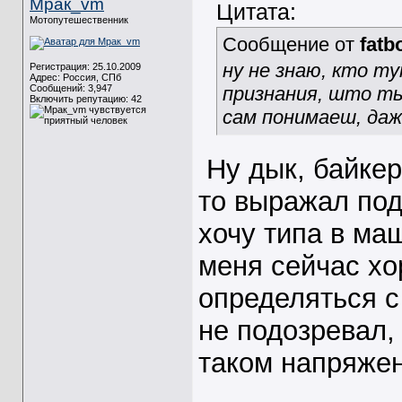
Мрак_vm
Цитата:
Мотопутешественник
Сообщение от
fatb
ну не знаю, кто ту
Регистрация: 25.10.2009
Адрес: Россия, СПб
Сообщений: 3,947
признания, што т
Включить репутацию:
42
сам понимаеш, даж
Ну дык, байке
то выражал под
хочу типа в ма
меня сейчас хо
определяться с
не подозревал,
таком напряжен
_____________