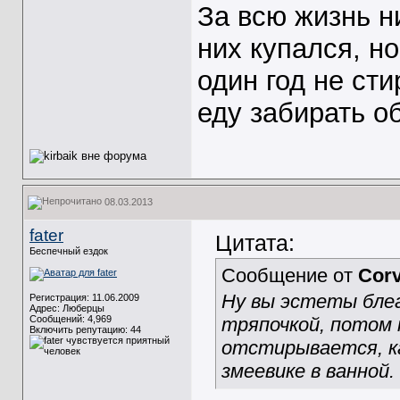
За всю жизнь ни
них купался, но
один год не ст
еду забирать о
08.03.2013
fater
Цитата:
Беспечный ездок
Сообщение от
Cor
Ну вы эстеты бле
Регистрация: 11.06.2009
Адрес: Люберцы
Сообщений: 4,969
тряпочкой, потом 
Включить репутацию:
44
отстирывается, ка
змеевике в ванной.