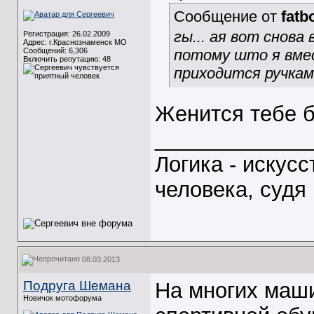
Сообщение от
fatb
гы... ая вот снова 
Регистрация: 26.02.2009
Адрес: г.Краснознаменск МО
Сообщений: 6,306
потому што я вме
Включить репутацию:
48
приходится ручкам
Женится тебе б
_____________
Логика - искус
человека, судя 
08.03.2013
Подруга Шемана
На многих маши
Новичок мотофорума