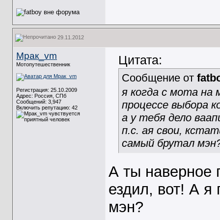
29.11.2012
Мрак_vm
Цитата:
Мотопутешественник
Сообщение от
fatb
я когда с мота на
Регистрация: 25.10.2009
Адрес: Россия, СПб
Сообщений: 3,947
процессе выбора к
Включить репутацию:
42
а у тебя дело ваап
п.с. ая свои, кстат
самый брутал мэн
А ты наверное 
ездил, вот! А я
мэн?