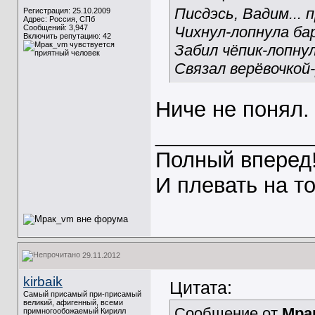
Писдэсь, Вадим... п
Регистрация: 25.10.2009
Адрес: Россия, СПб
Сообщений: 3,947
Чихнул-лопнула ба
Включить репутацию:
42
Забил чёпик-лопнул
Связал верёвочкой-
Ниче не понял.
_____________
Полный вперед
И плевать на т
29.11.2012
kirbaik
Цитата:
Самый присамый при-присамый
великий, афигенный, всеми
Сообщение от
Мра
примногообожаемый Кирилл