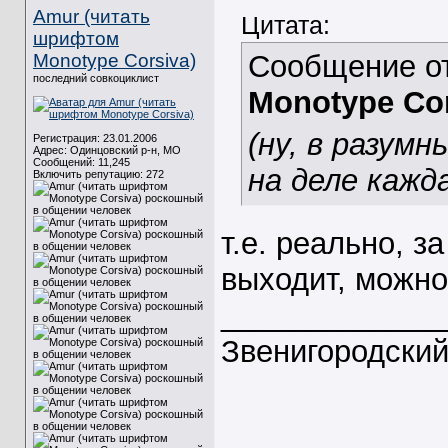
Amur (читать
Цитата:
шрифтом
Сообщение о
Monotype Corsiva)
последний совкоциклист
Monotype Cor
(ну, в разум
Регистрация: 23.01.2006
Адрес: Одинцовский р-н, МО
Сообщений: 11,245
на деле кажд
Включить репутацию:
272
т.е. реально, 
выходит, можно
_____________
Звенигородски