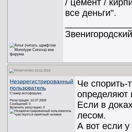
/ цемент / кирп
все деньги".
_____________
Звенигородски
23.02.2018
Незарегистрированный
Че спорить-т
пользователь
определяют 
Стажер мотофорума
Регистрация: 10.07.2009
Если в доках
Сообщений: 0
Включить репутацию:
0
лесом.
А вот если у