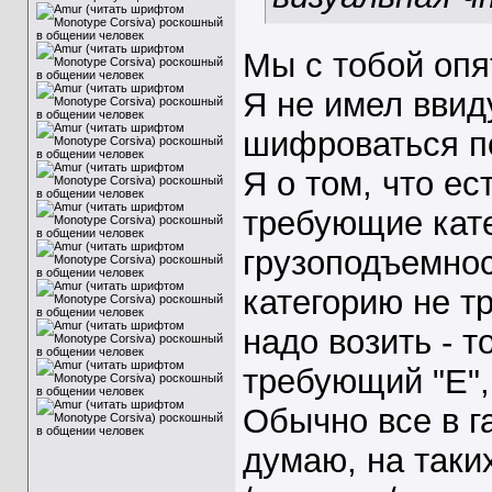
Мы с тобой опят
Я не имел ввид
шифроваться по
Я о том, что е
требующие кате
грузоподъемнос
категорию не тр
надо возить - т
требующий "Е",
Обычно все в га
думаю, на таких