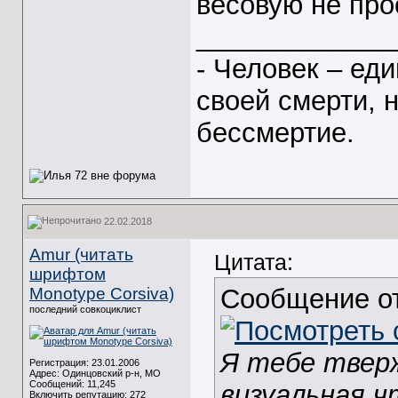
весовую не про
_____________
- Человек – ед
своей смерти, 
бессмертие.
22.02.2018
Amur (читать
Цитата:
шрифтом
Сообщение о
Monotype Corsiva)
последний совкоциклист
Я тебе твер
Регистрация: 23.01.2006
Адрес: Одинцовский р-н, МО
Сообщений: 11,245
визуальная ч
Включить репутацию:
272