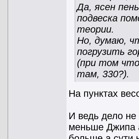
Да, ясен пен
подвеска по
теории.
Но, думаю, ч
погрузить го
(при том что
там, 330?).
На пунктах вес
И ведь дело не
меньше Джипа а
больше а сути 